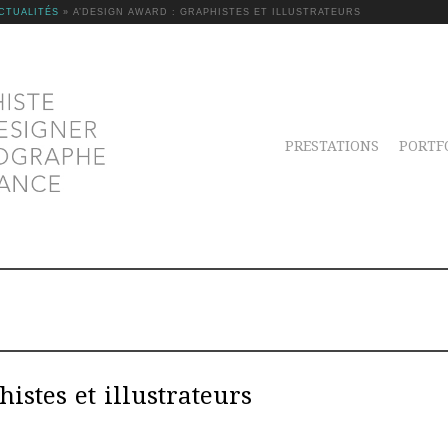
CTUALITÉS
»
A’DESIGN AWARD : GRAPHISTES ET ILLUSTRATEURS
PRESTATIONS
PORTF
istes et illustrateurs