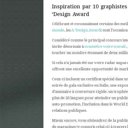
Inspiration par 10 graphistes
‘Design Award
Célébrant et reconnaissant certains des meill
monde
, les
A ‘Design Awards
sont l’occasio
Considéré comme le principal concours int
invite désormais à
soumettre votre travail
,
toucher un nombre étonnant de deux millio
Si cela n’a jamais été sur votre radar aupa
offrent une excellente opportunité de mar
Ceux-ci incluent un certificat spécial dans 
soirée de gala exclusive en Italie, une expos
d’annuaire à couverture rigide, un trophée
plus de 20 langues pour atteindre un public 
auto-promotion, l’inclusion dans le World De
relations publiques.
Mieux encore, vous obtiendrez de la publicit
de magazines (y compris celui-ci) à travers