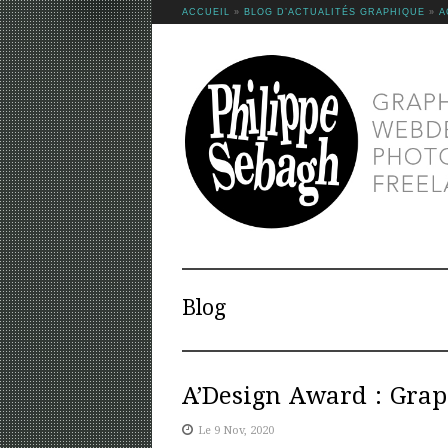
ACCUEIL
»
BLOG D’ACTUALITÉS GRAPHIQUE
»
A
Blog
A’Design Award : Graph
Le 9 Nov, 2020