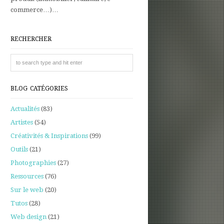
commerce…)…
RECHERCHER
BLOG CATÉGORIES
Actualités
(83)
Artistes
(54)
Créativités & Inspirations
(99)
Outils
(21)
Photographies
(27)
Ressources
(76)
Sur le web
(20)
Tutos
(28)
Web design
(21)