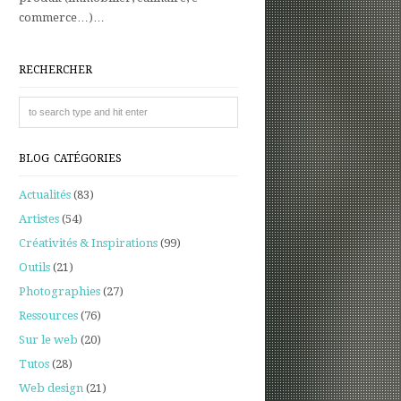
commerce…)…
RECHERCHER
BLOG CATÉGORIES
Actualités
(83)
Artistes
(54)
Créativités & Inspirations
(99)
Outils
(21)
Photographies
(27)
Ressources
(76)
Sur le web
(20)
Tutos
(28)
Web design
(21)