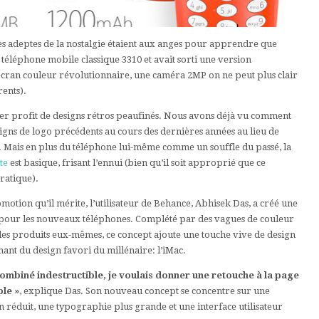
 les adeptes de la nostalgie étaient aux anges pour apprendre que
téléphone mobile classique 3310 et avait sorti une version
 écran couleur révolutionnaire, une caméra 2MP on ne peut plus clair
ents).
irer profit de designs rétros peaufinés. Nous avons déjà vu comment
igns de logo précédents au cours des dernières années au lieu de
n. Mais en plus du téléphone lui-même comme un souffle du passé, la
te
est basique, frisant l’ennui (bien qu’il soit approprié que ce
ratique).
tion qu’il mérite, l’utilisateur de Behance, Abhisek Das, a créé une
 pour les nouveaux téléphones. Complété par des vagues de couleur
es produits eux-mêmes, ce concept ajoute une touche vive de design
nant du design favori du millénaire: l’iMac.
combiné indestructible, je voulais donner une retouche à la page
ple »
, explique Das. Son nouveau concept se concentre sur une
n réduit, une typographie plus grande et une interface utilisateur