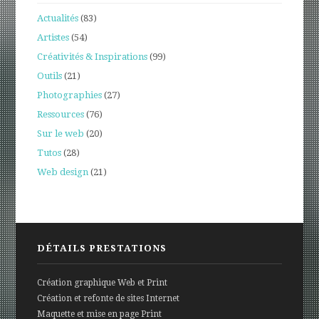
Actualités
(83)
Artistes
(54)
Créativités & Inspirations
(99)
Outils
(21)
Photographies
(27)
Ressources
(76)
Sur le web
(20)
Tutos
(28)
Web design
(21)
DÉTAILS PRESTATIONS
Création graphique Web et Print
Création et refonte de sites Internet
Maquette et mise en page Print