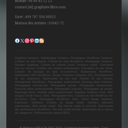
Mobile : 06 60 45 12 12
contact [at] graphiste-libre.com
Siret : 499 787 356 00025
Maison des Artistes : S5042-72
Profil Facebook
Profil Twitter
Profil Instagram
Page Pinterest
Page Linkedin
Flux RSS
Graphiste freelance, Webdesigner freelance, Développeur WordPress freelance,
Création de sites internet, Création de sites WordPress, Photographe freelance,
Designer graphique, Création de contenu visuel, Freelance créatif, Conception
web sur mesure, Création site internet professionnel, Conception de site vitrine,
Création de boutique en ligne (e-commerce), Maintenance WordPress,
Optimisation SEO WordPress, Design d’interface utilisateur (UI), Développement
de site responsive, Optimisation de site web, Refonte de site internet,
Hébergement WordPress, Photographe professionnel, Shooting photo freelance,
Photographie commerciale, Photographe portrait, Photographe événementiel,
Retouche photo professionnelle, Photographe corporate, Photographie de produit,
Reportage photo, Portfolio photo professionnel, Graphiste freelance Paris, Web
designer Ile-de-France, Paris, Photographe Paris, Création de site WordPress Ile-
de-France, Paris, Développeur WordPress Paris, UX/UI design freelance,
Expérience utilisateur, Création de design intuitif, Interface utilisateur
ergonomique, Web design créatif, Site internet rapide et sécurisé, Optimisation
des performances WordPress, Site web mobile-friendly, Optimisation de la vitesse
de chargement, Référencement naturel (SEO).
© Philippe SEBAGH 2007-2026. Graphiste freelance Paris. Tous