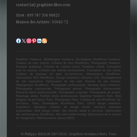
contact [at] graphiste-libre.com
Siret : 499 787 356 00025
Maison des Artistes : S5042-72
Profil Facebook
Profil Twitter
Profil Instagram
Page Pinterest
Page Linkedin
Flux RSS
Graphiste freelance, Webdesigner freelance, Développeur WordPress freelance,
Création de sites internet, Création de sites WordPress, Photographe freelance,
Designer graphique, Création de contenu visuel, Freelance créatif, Conception
web sur mesure, Création site internet professionnel, Conception de site vitrine,
Création de boutique en ligne (e-commerce), Maintenance WordPress,
Optimisation SEO WordPress, Design d’interface utilisateur (UI), Développement
de site responsive, Optimisation de site web, Refonte de site internet,
Hébergement WordPress, Photographe professionnel, Shooting photo freelance,
Photographie commerciale, Photographe portrait, Photographe événementiel,
Retouche photo professionnelle, Photographe corporate, Photographie de produit,
Reportage photo, Portfolio photo professionnel, Graphiste freelance Paris, Web
designer Ile-de-France, Paris, Photographe Paris, Création de site WordPress Ile-
de-France, Paris, Développeur WordPress Paris, UX/UI design freelance,
Expérience utilisateur, Création de design intuitif, Interface utilisateur
ergonomique, Web design créatif, Site internet rapide et sécurisé, Optimisation
des performances WordPress, Site web mobile-friendly, Optimisation de la vitesse
de chargement, Référencement naturel (SEO).
© Philippe SEBAGH 2007-2026. Graphiste freelance Paris. Tous