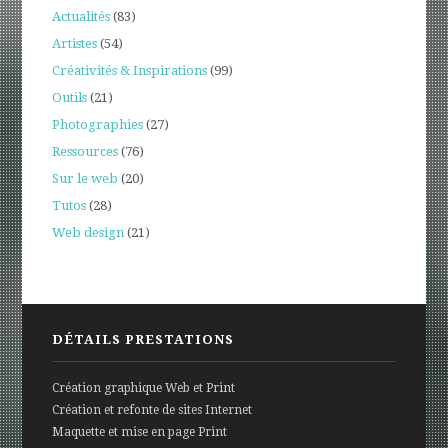
Actualités
(83)
Artistes
(54)
Créativités & Inspirations
(99)
Outils
(21)
Photographies
(27)
Ressources
(76)
Sur le web
(20)
Tutos
(28)
Web design
(21)
DÉTAILS PRESTATIONS
Création graphique Web et Print
Création et refonte de sites Internet
Maquette et mise en page Print