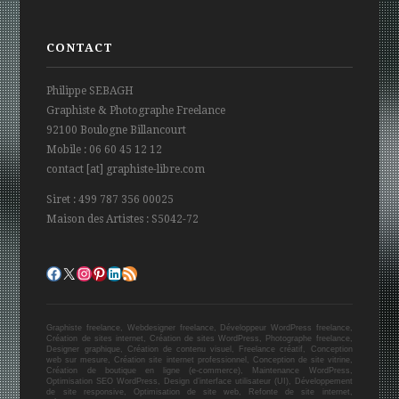
CONTACT
Philippe SEBAGH
Graphiste & Photographe Freelance
92100 Boulogne Billancourt
Mobile : 06 60 45 12 12
contact [at] graphiste-libre.com
Siret : 499 787 356 00025
Maison des Artistes : S5042-72
Profil Facebook
Profil Twitter
Profil Instagram
Page Pinterest
Page Linkedin
Flux RSS
Graphiste freelance, Webdesigner freelance, Développeur WordPress freelance,
Création de sites internet, Création de sites WordPress, Photographe freelance,
Designer graphique, Création de contenu visuel, Freelance créatif, Conception
web sur mesure, Création site internet professionnel, Conception de site vitrine,
Création de boutique en ligne (e-commerce), Maintenance WordPress,
Optimisation SEO WordPress, Design d’interface utilisateur (UI), Développement
de site responsive, Optimisation de site web, Refonte de site internet,